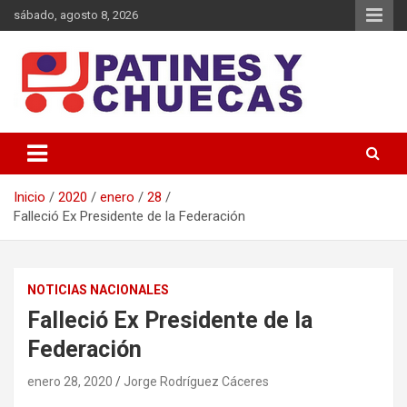
Saltar
sábado, agosto 8, 2026
al
contenido
Memoria y Actualidad del Hockey-Patín Nacional e Internacional
Patines y Chuecas
Inicio
2020
enero
28
Falleció Ex Presidente de la Federación
NOTICIAS NACIONALES
Falleció Ex Presidente de la
Federación
enero 28, 2020
Jorge Rodríguez Cáceres