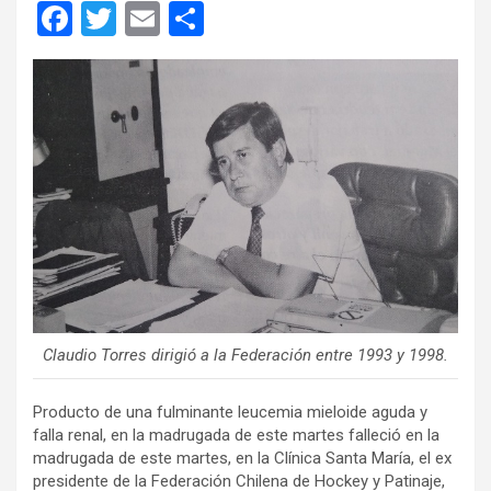
F
T
E
C
a
wi
m
o
ce
tt
ail
m
b
er
p
o
ar
o
tir
k
Claudio Torres dirigió a la Federación entre 1993 y 1998.
Producto de una fulminante leucemia mieloide aguda y
falla renal, en la madrugada de este martes falleció en la
madrugada de este martes, en la Clínica Santa María, el ex
presidente de la Federación Chilena de Hockey y Patinaje,