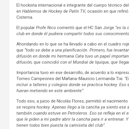
El hockista internacional e integrante del cuerpo técnico de
en
Hablemos de Hockey
de
Patín TV
, ocasión en que refiri
Cisterna.
El popular
Profe Nico
comentó que el HC San Jorge
“es la 
club en donde él pudiera compartir todos sus conocimiento
Ahondando en lo que se ha llevado a cabo en el cuadro roji
que
“todo se debe a una planificación. Primero, fue levanta
difusión en donde mi hermana Cata tuvo un papel importante
difusión, que coincidió con el Mundial de Iquique, que lleg
Importancia tuvo en ese desarrollo, de acuerdo a lo expresa
Torneo Campeones del Mañana-Mauricio Lermanda Tixi.
“E
incluir a talleres y colegios donde se practica hockey. Eso 
fueran metiendo en este ambiente”.
Todo eso, a juicio de Nicolás Flores, permitió el nacimiento 
se respira hockey. Apenas llego a la cancha ya siento ese
también cuando estuve en Petroleros. Eso se refleja en el e
que le piden a mi padre abrir la cancha para ir a entrenar
tienen todos bien puesta la camiseta del club”.