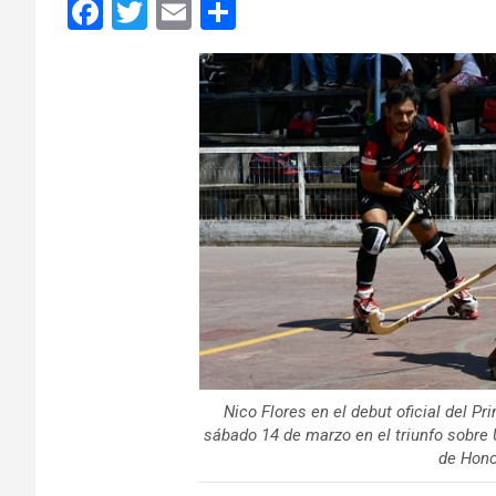
F
T
E
C
a
wi
m
o
ce
tt
ail
m
b
er
p
o
ar
o
tir
k
Nico Flores en el debut oficial del P
sábado 14 de marzo en el triunfo sobre U
de Hono