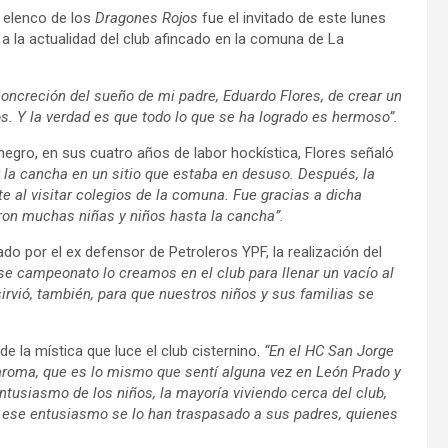
l elenco de los
Dragones Rojos
fue el invitado de este lunes
ó a la actualidad del club afincado en la comuna de La
concreción del sueño de mi padre, Eduardo Flores, de crear un
s. Y la verdad es que todo lo que se ha logrado es hermoso”.
negro, en sus cuatro años de labor hockística, Flores señaló
r la cancha en un sitio que estaba en desuso. Después, la
 al visitar colegios de la comuna. Fue gracias a dicha
aron muchas niñas y niños hasta la cancha”.
do por el ex defensor de Petroleros YPF, la realización del
se campeonato lo creamos en el club para llenar un vacío al
sirvió, también, para que nuestros niños y sus familias se
de la mística que luce el club cisternino.
“En el HC San Jorge
 aroma, que es lo mismo que sentí alguna vez en León Prado y
ntusiasmo de los niños, la mayoría viviendo cerca del club,
. Y ese entusiasmo se lo han traspasado a sus padres, quienes