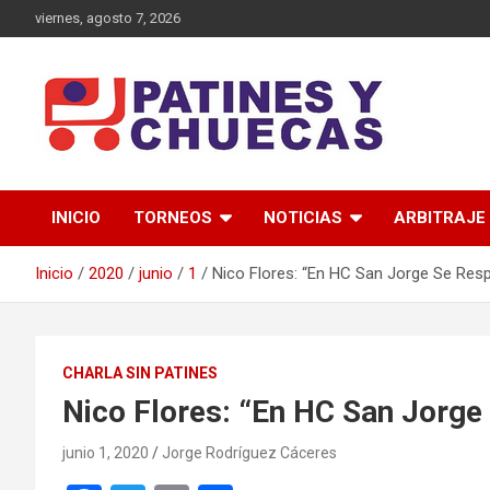
Saltar
viernes, agosto 7, 2026
al
contenido
Memoria y Actualidad del Hockey-Patín Nacional e Internaciona
Patines y Chuecas
INICIO
TORNEOS
NOTICIAS
ARBITRAJE
Inicio
2020
junio
1
Nico Flores: “En HC San Jorge Se Res
CHARLA SIN PATINES
Nico Flores: “En HC San Jorge
junio 1, 2020
Jorge Rodríguez Cáceres