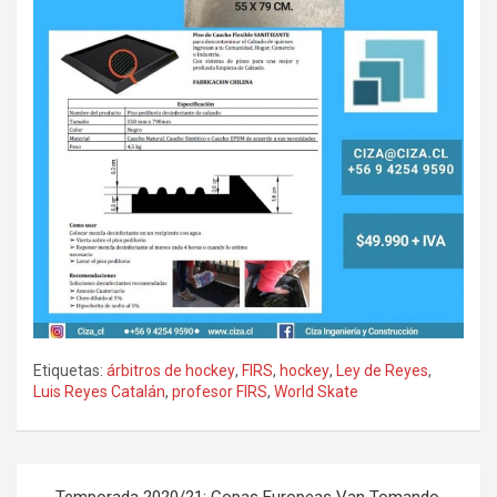
Etiquetas:
árbitros de hockey
,
FIRS
,
hockey
,
Ley de Reyes
,
Luis Reyes Catalán
,
profesor FIRS
,
World Skate
Navegación
Temporada 2020/21: Copas Europeas Van Tomando