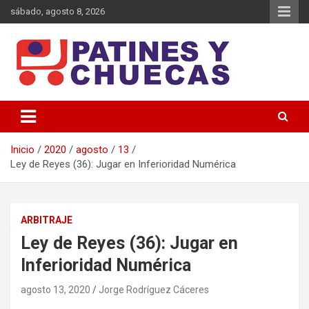
Saltar
sábado, agosto 8, 2026
al
contenido
Memoria y Actualidad del Hockey-Patín Nacional e Internacional
Patines y Chuecas
Inicio
2020
agosto
13
Ley de Reyes (36): Jugar en Inferioridad Numérica
ARBITRAJE
Ley de Reyes (36): Jugar en
Inferioridad Numérica
agosto 13, 2020
Jorge Rodríguez Cáceres