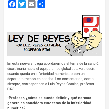
F
T
E
C
a
wi
m
o
ce
tt
ail
m
b
er
p
o
ar
o
tir
k
En esta nueva entrega abordaremos el tema de la sanción
disciplinaria hacia el equipo en su globalidad, vale decir,
cuando queda en inferioridad numérica o con un
deportista menos en cancha. Los comentarios, como
siempre, corresponden a Luis Reyes Catalán, profesor
FIRS.
-Profesor, ¿cómo se puede definir y qué normas
generales considera este tema de la inferioridad
numérica?