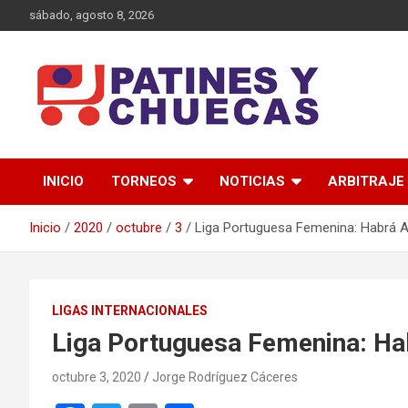
Saltar
sábado, agosto 8, 2026
al
contenido
Memoria y Actualidad del Hockey-Patín Nacional e Internaciona
Patines y Chuecas
INICIO
TORNEOS
NOTICIAS
ARBITRAJE
Inicio
2020
octubre
3
Liga Portuguesa Femenina: Habrá A
LIGAS INTERNACIONALES
Liga Portuguesa Femenina: Ha
octubre 3, 2020
Jorge Rodríguez Cáceres