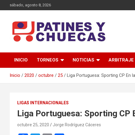
Saltar
sábado, agosto 8, 2026
al
contenido
Memoria y Actualidad del Hockey-Patín Nacional e Internaciona
Patines y Chuecas
INICIO
TORNEOS
NOTICIAS
ARBITRAJE
Inicio
2020
octubre
25
Liga Portuguesa: Sporting CP En l
LIGAS INTERNACIONALES
Liga Portuguesa: Sporting CP 
octubre 25, 2020
Jorge Rodríguez Cáceres