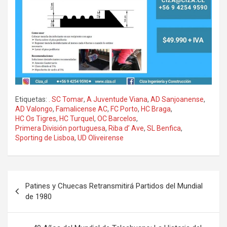
Etiquetas:
. SC Tomar
,
A Juventude Viana
,
AD Sanjoanense
,
AD Valongo
,
Famalicense AC
,
FC Porto
,
HC Braga
,
HC Os Tigres
,
HC Turquel
,
OC Barcelos
,
Primera División portuguesa
,
Riba d’ Ave
,
SL Benfica
,
Sporting de Lisboa
,
UD Oliveirense
Navegación
Patines y Chuecas Retransmitirá Partidos del Mundial
de
de 1980
entradas