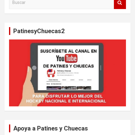
u
s
c
a
PatinesyChuecas2
r
Apoya a Patines y Chuecas