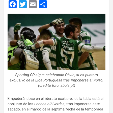
F
T
E
C
a
wi
m
o
ce
tt
ail
m
b
er
p
o
ar
o
tir
k
Sporting CP sigue celebrando Obvio, si es puntero
exclusivo de la Liga Portuguesa tras imponerse al Porto.
(crédito foto: abola.pt)
Empoderándose en el liderato exclusivo de la tabla está el
conjunto de los
Leones albiverdes
, tras imponerse este
sábado, en el marco de la séptima fecha de la temporada