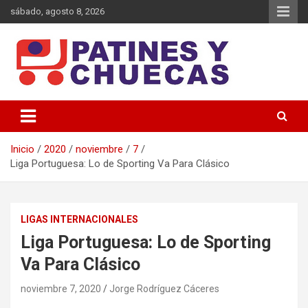
Saltar
sábado, agosto 8, 2026
al
contenido
Memoria y Actualidad del Hockey-Patín Nacional e Internacional
Patines y Chuecas
Inicio
2020
noviembre
7
Liga Portuguesa: Lo de Sporting Va Para Clásico
LIGAS INTERNACIONALES
Liga Portuguesa: Lo de Sporting
Va Para Clásico
noviembre 7, 2020
Jorge Rodríguez Cáceres