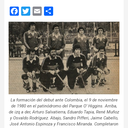
F
T
E
C
a
wi
m
o
ce
tt
ail
m
b
er
p
o
ar
o
tir
k
La formación del debut ante Colombia, el 9 de noviembre
de 1980 en el patinódromo del Parque O’ Higgins. Arriba,
de izq a der, Arturo Salvatierra, Eduardo Tapia, René Muñoz
y Osvaldo Rodríguez. Abajo, Sandro Pifferi, Jaime Cabello,
José Antonio Espinoza y Francisco Miranda. Completaron