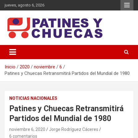
Saltar
jueves, agosto 6, 2026
al
contenido
Memoria y Actualidad del Hockey-Patín Nacional e Internacional
Patines y Chuecas
Inicio
2020
noviembre
6
Patines y Chuecas Retransmitirá Partidos del Mundial de 1980
NOTICIAS NACIONALES
Patines y Chuecas Retransmitirá
Partidos del Mundial de 1980
noviembre 6, 2020
Jorge Rodríguez Cáceres
6 comentarios