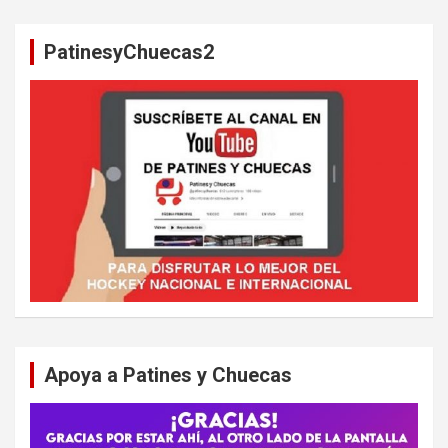
c
a
PatinesyChuecas2
r
Apoya a Patines y Chuecas