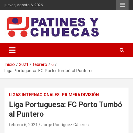
Saltar
jueves, agosto 6, 2026
al
contenido
Memoria y Actualidad del Hockey-Patín Nacional e Internacional
Patines y Chuecas
Inicio
2021
febrero
6
Liga Portuguesa: FC Porto Tumbó al Puntero
LIGAS INTERNACIONALES
PRIMERA DIVISIÓN
Liga Portuguesa: FC Porto Tumbó
al Puntero
febrero 6, 2021
Jorge Rodríguez Cáceres