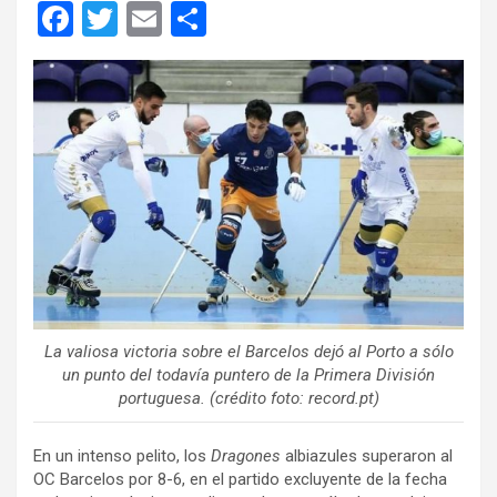
F
T
E
C
a
wi
m
o
ce
tt
ail
m
b
er
p
o
ar
o
tir
k
La valiosa victoria sobre el Barcelos dejó al Porto a sólo
un punto del todavía puntero de la Primera División
portuguesa. (crédito foto: record.pt)
En un intenso pelito, los
Dragones
albiazules superaron al
OC Barcelos por 8-6, en el partido excluyente de la fecha