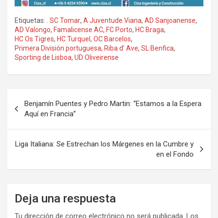
Etiquetas:
. SC Tomar
,
A Juventude Viana
,
AD Sanjoanense
,
AD Valongo
,
Famalicense AC
,
FC Porto
,
HC Braga
,
HC Os Tigres
,
HC Turquel
,
OC Barcelos
,
Primera División portuguesa
,
Riba d’ Ave
,
SL Benfica
,
Sporting de Lisboa
,
UD Oliveirense
Navegación
Benjamín Puentes y Pedro Martin: “Estamos a la Espera
de
Aquí en Francia”
entradas
Liga Italiana: Se Estrechan los Márgenes en la Cumbre y
en el Fondo
Deja una respuesta
Tu dirección de correo electrónico no será publicada.
Los