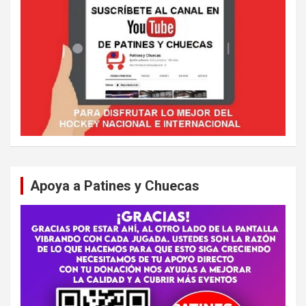
Apoya a Patines y Chuecas