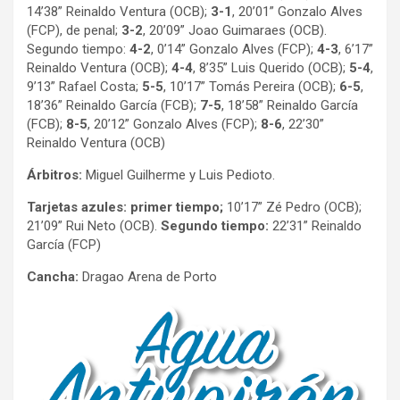
14’38” Reinaldo Ventura (OCB);
3-1
, 20’01” Gonzalo Alves
(FCP), de penal;
3-2
, 20’09” Joao Guimaraes (OCB).
Segundo tiempo:
4-2
, 0’14” Gonzalo Alves (FCP);
4-3
, 6’17”
Reinaldo Ventura (OCB);
4-4
, 8’35” Luis Querido (OCB);
5-4
,
9’13” Rafael Costa;
5-5
, 10’17” Tomás Pereira (OCB);
6-5
,
18’36” Reinaldo García (FCB);
7-5
, 18’58” Reinaldo García
(FCB);
8-5
, 20’12” Gonzalo Alves (FCP);
8-6
, 22’30”
Reinaldo Ventura (OCB)
Árbitros:
Miguel Guilherme y Luis Pedioto.
Tarjetas azules: primer tiempo;
10’17” Zé Pedro (OCB);
21’09” Rui Neto (OCB).
Segundo tiempo:
22’31” Reinaldo
García (FCP)
Cancha:
Dragao Arena de Porto