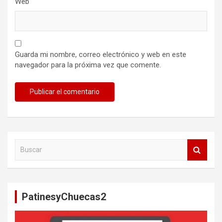
Web
Guarda mi nombre, correo electrónico y web en este
navegador para la próxima vez que comente.
B
u
s
c
a
PatinesyChuecas2
r