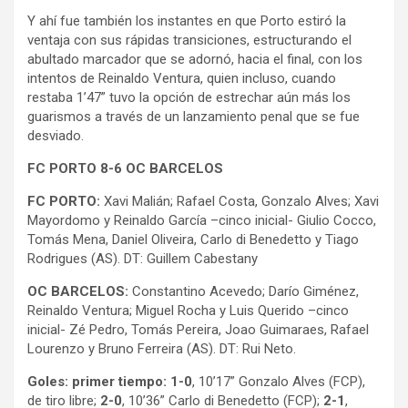
Y ahí fue también los instantes en que Porto estiró la
ventaja con sus rápidas transiciones, estructurando el
abultado marcador que se adornó, hacia el final, con los
intentos de Reinaldo Ventura, quien incluso, cuando
restaba 1’47” tuvo la opción de estrechar aún más los
guarismos a través de un lanzamiento penal que se fue
desviado.
FC PORTO 8-6 OC BARCELOS
FC PORTO:
Xavi Malián; Rafael Costa, Gonzalo Alves; Xavi
Mayordomo y Reinaldo García –cinco inicial- Giulio Cocco,
Tomás Mena, Daniel Oliveira, Carlo di Benedetto y Tiago
Rodrigues (AS). DT: Guillem Cabestany
OC BARCELOS:
Constantino Acevedo; Darío Giménez,
Reinaldo Ventura; Miguel Rocha y Luis Querido –cinco
inicial- Zé Pedro, Tomás Pereira, Joao Guimaraes, Rafael
Lourenzo y Bruno Ferreira (AS). DT: Rui Neto.
Goles: primer tiempo: 1-0
, 10’17” Gonzalo Alves (FCP),
de tiro libre;
2-0
, 10’36” Carlo di Benedetto (FCP);
2-1
,