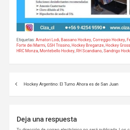
Etiquetas:
Amatori Lodi
,
Bassano Hockey
,
Correggio Hockey
,
F
Forte dei Marmi
,
GSH Trissino
,
Hockey Breganze
,
Hockey Gros
HRC Monza
,
Montebello Hockey
,
RH Scandiano
,
Sandrigo Hoc
Navegación
Hockey Argentino: El Turno Ahora es de San Juan
de
entradas
Deja una respuesta
Tu dirección de correo electrónico no será publicada.
Los c