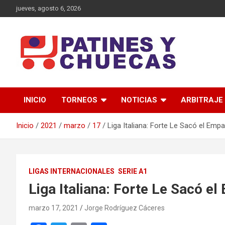
Saltar
jueves, agosto 6, 2026
al
contenido
Memoria y Actualidad del Hockey-Patín Nacional e Internaciona
Patines y Chuecas
INICIO
TORNEOS
NOTICIAS
ARBITRAJE
Inicio
2021
marzo
17
Liga Italiana: Forte Le Sacó el Empa
LIGAS INTERNACIONALES
SERIE A1
Liga Italiana: Forte Le Sacó el
marzo 17, 2021
Jorge Rodríguez Cáceres