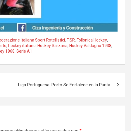
ederazione Italiana Sport Rotellistici
,
FISR
,
Follonica Hockey
,
seto
,
hockey italiano
,
Hockey Sarzana
,
Hockey Valdagno 1938
,
key 1868
,
Serie A1
Liga Portuguesa: Porto Se Fortalece en la Punta
ampos obligatorios están marcados con
*