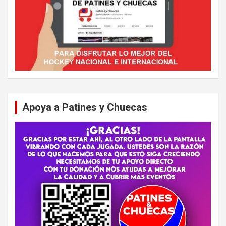
Apoya a Patines y Chuecas