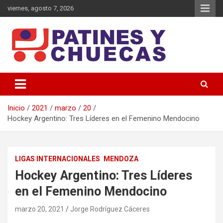
Saltar
viernes, agosto 7, 2026
al
contenido
Memoria y Actualidad del Hockey-Patín Nacional e Internacional
Patines y Chuecas
Inicio
2021
marzo
20
Hockey Argentino: Tres Líderes en el Femenino Mendocino
LIGAS INTERNACIONALES
MENDOZA
Hockey Argentino: Tres Líderes
en el Femenino Mendocino
marzo 20, 2021
Jorge Rodríguez Cáceres