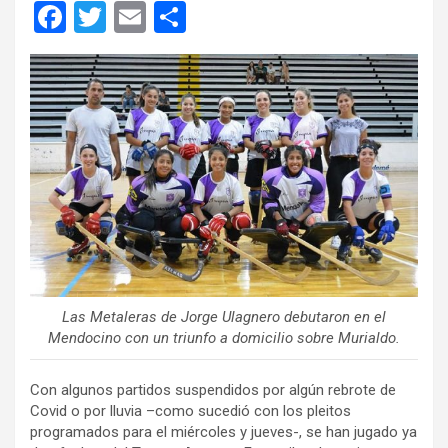
F
T
E
C
a
wi
m
o
ce
tt
ail
m
b
er
p
o
ar
o
tir
k
Las Metaleras de Jorge Ulagnero debutaron en el
Mendocino con un triunfo a domicilio sobre Murialdo.
Con algunos partidos suspendidos por algún rebrote de
Covid o por lluvia –como sucedió con los pleitos
programados para el miércoles y jueves-, se han jugado ya