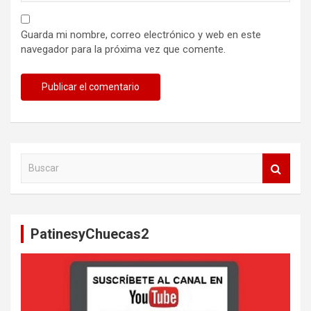
Guarda mi nombre, correo electrónico y web en este
navegador para la próxima vez que comente.
B
u
s
c
a
PatinesyChuecas2
r