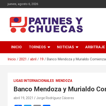
Saltar
jueves, agosto 6, 2026
al
contenido
Memoria y Actualidad del Hockey-Patín Nacional e Internaciona
Patines y Chuecas
INICIO
TORNEOS
NOTICIAS
ARBITRAJE
Inicio
2021
abril
19
Banco Mendoza y Murialdo Comienzan
LIGAS INTERNACIONALES
MENDOZA
Banco Mendoza y Murialdo Com
abril 19, 2021
Jorge Rodríguez Cáceres