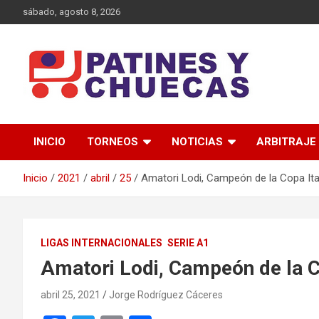
sábado, agosto 8, 2026
Memoria y Actualidad del Hockey-Patín Nacional e Internaciona
Patines y Chuecas
INICIO
TORNEOS
NOTICIAS
ARBITRAJE
Inicio
2021
abril
25
Amatori Lodi, Campeón de la Copa Ita
LIGAS INTERNACIONALES
SERIE A1
Amatori Lodi, Campeón de la C
abril 25, 2021
Jorge Rodríguez Cáceres