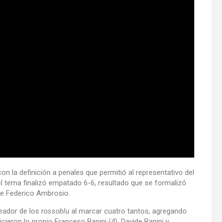
 la definición a penales que permitió al representativo del
 el tema finalizó empatado 6-6, resultado que se formalizó
 de Federico Ambrosio.
leador de los
rossoblu
al marcar cuatro tantos, agregando
icieron lo propio Franceso Banini (4), Davide Banini y