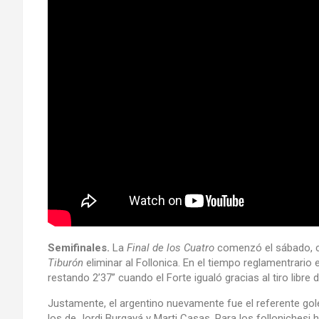
Semifinales.
La
Final de los Cuatro
comenzó el sábado, con
Tiburón
eliminar al Follonica. En el tiempo reglamentrario
restando 2’37” cuando el Forte igualó gracias al tiro libre
Justamente, el argentino nuevamente fue el referente go
los de Jordi Burgayá y Marti Casas. Para los follonichesi h