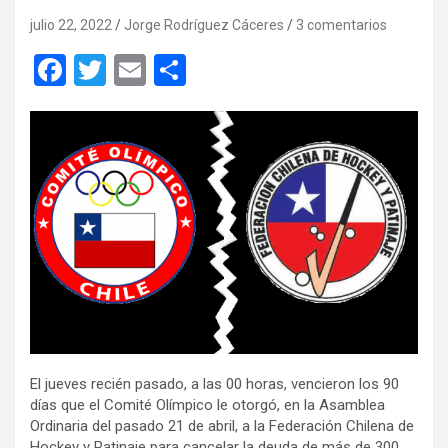
julio 22, 2022
Jorge Rodríguez Cáceres
3 comentarios
F
T
E
C
a
wi
m
o
ce
tt
ail
m
b
er
p
o
ar
o
tir
k
El jueves recién pasado, a las 00 horas, vencieron los 90
días que el Comité Olímpico le otorgó, en la Asamblea
Ordinaria del pasado 21 de abril, a la Federación Chilena de
Hockey y Patinaje para cancelar la deuda de más de 300