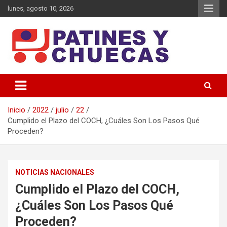
Saltar
lunes, agosto 10, 2026
al
contenido
Memoria y Actualidad del Hockey-Patín Nacional e Internacional
Patines y Chuecas
Inicio
2022
julio
22
Cumplido el Plazo del COCH, ¿Cuáles Son Los Pasos Qué
Proceden?
NOTICIAS NACIONALES
Cumplido el Plazo del COCH,
¿Cuáles Son Los Pasos Qué
Proceden?