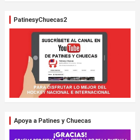
c
a
PatinesyChuecas2
r
Apoya a Patines y Chuecas