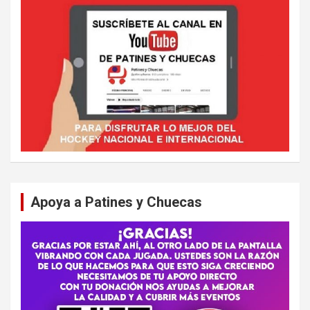
Apoya a Patines y Chuecas