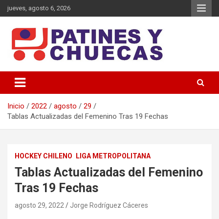
Saltar
jueves, agosto 6, 2026
al
contenido
Memoria y Actualidad del Hockey-Patín Nacional e Internacional
Patines y Chuecas
Inicio
2022
agosto
29
Tablas Actualizadas del Femenino Tras 19 Fechas
HOCKEY CHILENO
LIGA METROPOLITANA
Tablas Actualizadas del Femenino
Tras 19 Fechas
agosto 29, 2022
Jorge Rodríguez Cáceres