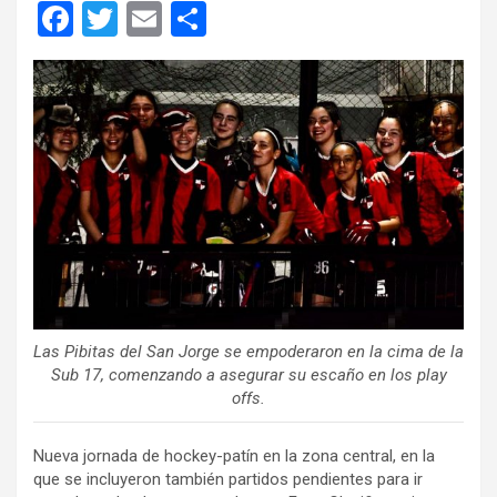
F
T
E
C
a
wi
m
o
ce
tt
ail
m
b
er
p
o
ar
o
tir
k
Las Pibitas del San Jorge se empoderaron en la cima de la
Sub 17, comenzando a asegurar su escaño en los play
offs.
Nueva jornada de hockey-patín en la zona central, en la
que se incluyeron también partidos pendientes para ir