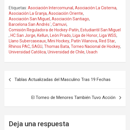
Etiquetas:
Asociación Intercomunal
,
Asociación La Cisterna
,
Asociación La Granja
,
Asociación Oriente
,
Asociación San Miguel
,
Asociación Santiago
,
Barcelona San Andrés´
,
Camuvi
,
Comisión Reguladora de Hockey-Patín
,
Estudiantil San Miguel
,
HC San Jorge
,
Kellun
,
León Prado
,
Liga de Honor
,
Liga WSS
,
Llano Subercaseaux
,
Mini Hockey
,
Patín Vilanova
,
Red Star
,
Rhinos PAC
,
SAGU
,
Thomas Bata
,
Torneo Nacional de Hockey
,
Universidad Católica
,
Universidad de Chile
,
Usach
Navegación
Tablas Actualizadas del Masculino Tras 19 Fechas
de
entradas
El Torneo de Menores También Tuvo Acción
Deja una respuesta