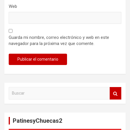
Web
Guarda mi nombre, correo electrónico y web en este
navegador para la próxima vez que comente.
B
u
s
c
a
PatinesyChuecas2
r