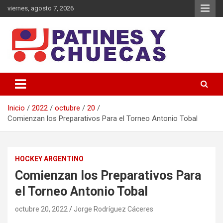
Saltar
viernes, agosto 7, 2026
al
contenido
Memoria y Actualidad del Hockey-Patín Nacional e Internacional
Patines y Chuecas
Inicio
2022
octubre
20
Comienzan los Preparativos Para el Torneo Antonio Tobal
HOCKEY ARGENTINO
Comienzan los Preparativos Para
el Torneo Antonio Tobal
octubre 20, 2022
Jorge Rodríguez Cáceres