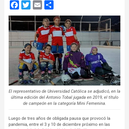
F
T
E
C
a
wi
m
o
ce
tt
ail
m
b
er
p
o
ar
o
tir
k
El representativo de Universidad Católica se adjudicó, en la
última edición del Antonio Tobal jugada en 2019, el título
de campeón en la categoría Mini Femenina.
Luego de tres años de obligada pausa que provocó la
pandemia, entre el 3 y 10 de diciembre próximo en las