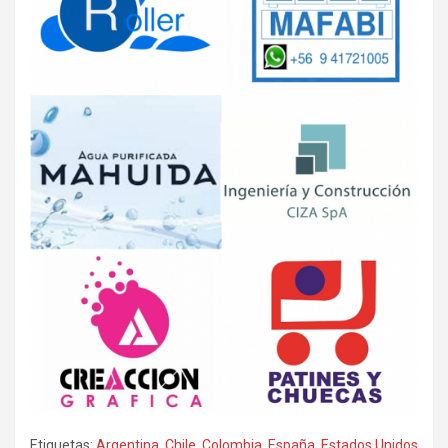
Etiquetas:
Argentina
,
Chile
,
Colombia
,
España
,
Estados Unidos