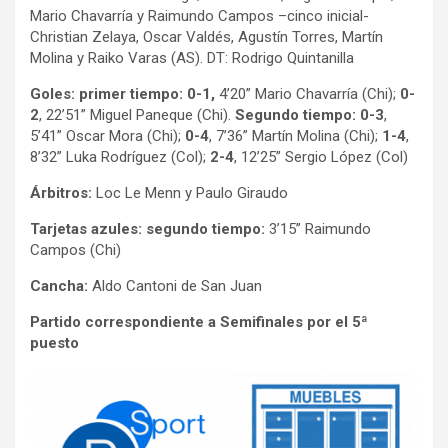
Mario Chavarría y Raimundo Campos –cinco inicial-
Christian Zelaya, Oscar Valdés, Agustín Torres, Martín
Molina y Raiko Varas (AS). DT: Rodrigo Quintanilla
Goles: primer tiempo: 0-1,
4’20” Mario Chavarría (Chi);
0-
2
, 22’51” Miguel Paneque (Chi).
Segundo tiempo: 0-3
,
5’41” Oscar Mora (Chi);
0-4
, 7’36” Martín Molina (Chi);
1-4
,
8’32” Luka Rodríguez (Col);
2-4
, 12’25” Sergio López (Col)
Árbitros:
Loc Le Menn y Paulo Giraudo
Tarjetas azules: segundo tiempo:
3’15” Raimundo
Campos (Chi)
Cancha:
Aldo Cantoni de San Juan
Partido correspondiente a Semifinales por el 5ª
puesto