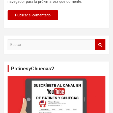
navegador para la próxima vez que comente.
B
u
s
c
a
PatinesyChuecas2
r