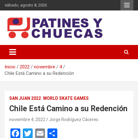
Saltar
sábado, agosto 8, 2026
al
contenido
Memoria y Actualidad del Hockey-Patín Nacional e Internacional
Patines y Chuecas
Inicio
2022
noviembre
4
Chile Está Camino a su Redención
SAN JUAN 2022
WORLD SKATE GAMES
Chile Está Camino a su Redención
noviembre 4, 2022
Jorge Rodríguez Cáceres
F
T
E
C