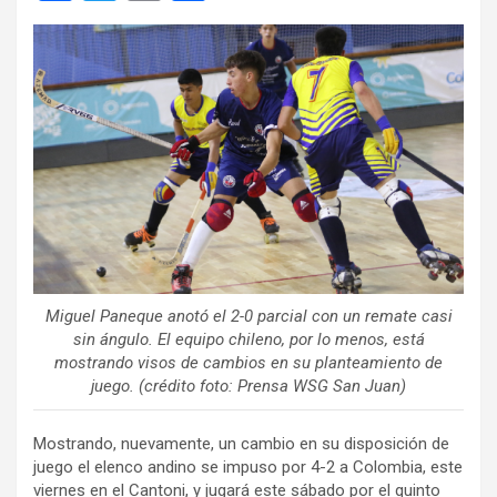
a
wi
m
o
ce
tt
ail
m
b
er
p
o
ar
o
tir
k
Miguel Paneque anotó el 2-0 parcial con un remate casi
sin ángulo. El equipo chileno, por lo menos, está
mostrando visos de cambios en su planteamiento de
juego. (crédito foto: Prensa WSG San Juan)
Mostrando, nuevamente, un cambio en su disposición de
juego el elenco andino se impuso por 4-2 a Colombia, este
viernes en el Cantoni, y jugará este sábado por el quinto