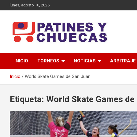
Saltar
lunes, agosto 10, 2026
al
contenido
Memoria y Actualidad del Hockey-Patín Nacional e Internaciona
Patines y Chuecas
INICIO
TORNEOS
NOTICIAS
ARBITRAJE
Inicio
World Skate Games de San Juan
Etiqueta:
World Skate Games de