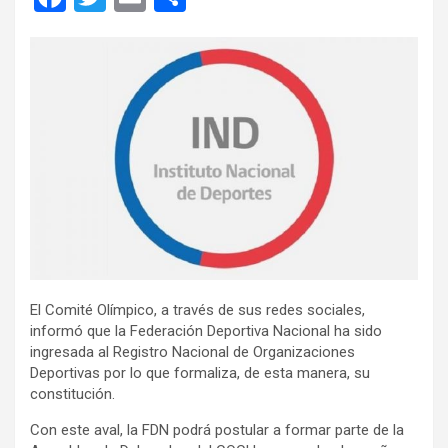
a
wi
m
o
ce
tt
ail
m
b
er
p
o
ar
o
tir
k
El Comité Olímpico, a través de sus redes sociales,
informó que la Federación Deportiva Nacional ha sido
ingresada al Registro Nacional de Organizaciones
Deportivas por lo que formaliza, de esta manera, su
constitución.
Con este aval, la FDN podrá postular a formar parte de la