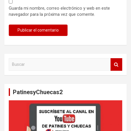
Guarda mi nombre, correo electrónico y web en este
navegador para la próxima vez que comente.
B
u
s
c
a
PatinesyChuecas2
r