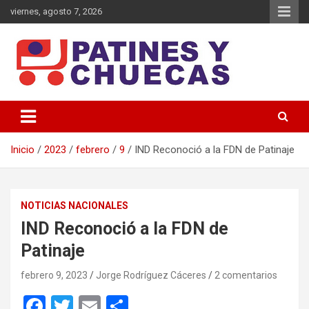
Saltar
viernes, agosto 7, 2026
al
contenido
Memoria y Actualidad del Hockey-Patín Nacional e Internacional
Patines y Chuecas
Inicio
2023
febrero
9
IND Reconoció a la FDN de Patinaje
NOTICIAS NACIONALES
IND Reconoció a la FDN de
Patinaje
febrero 9, 2023
Jorge Rodríguez Cáceres
2 comentarios
F
T
E
C