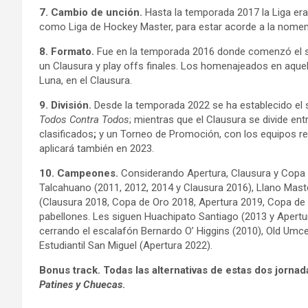
7. Cambio de unción.
Hasta la temporada 2017 la Liga era
como Liga de Hockey Master, para estar acorde a la nomenc
8. Formato.
Fue en la temporada 2016 donde comenzó el s
un Clausura y play offs finales. Los homenajeados en aquell
Luna, en el Clausura.
9. División.
Desde la temporada 2022 se ha establecido el 
Todos Contra Todos
; mientras que el Clausura se divide en
clasificados
;
y un Torneo de Promoción, con los equipos r
aplicará también en 2023.
10. Campeones.
Considerando Apertura, Clausura y Copa 
Talcahuano (2011, 2012, 2014 y Clausura 2016), Llano Mast
(Clausura 2018, Copa de Oro 2018, Apertura 2019, Copa de
pabellones. Les siguen Huachipato Santiago (2013 y Apertu
cerrando el escalafón Bernardo O’ Higgins (2010), Old Um
Estudiantil San Miguel (Apertura 2022).
Bonus track. Todas las alternativas de estas dos jorna
Patines y Chuecas
.