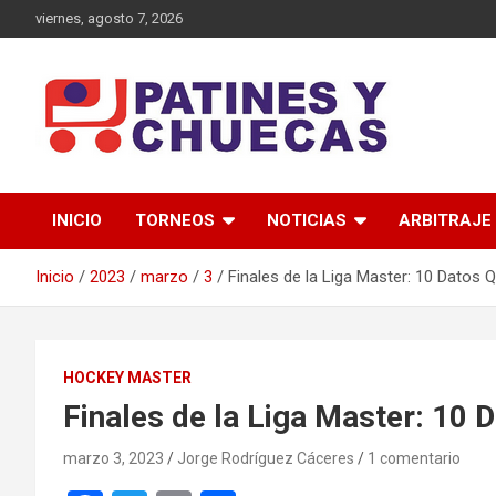
Saltar
viernes, agosto 7, 2026
al
contenido
Memoria y Actualidad del Hockey-Patín Nacional e Internaciona
Patines y Chuecas
INICIO
TORNEOS
NOTICIAS
ARBITRAJE
Inicio
2023
marzo
3
Finales de la Liga Master: 10 Datos
HOCKEY MASTER
Finales de la Liga Master: 10
marzo 3, 2023
Jorge Rodríguez Cáceres
1 comentario