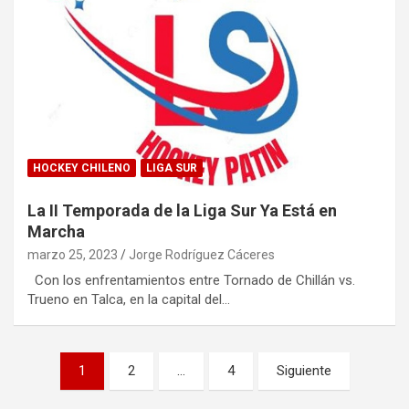
HOCKEY CHILENO
LIGA SUR
La II Temporada de la Liga Sur Ya Está en
Marcha
marzo 25, 2023
Jorge Rodríguez Cáceres
Con los enfrentamientos entre Tornado de Chillán vs.
Trueno en Talca, en la capital del…
Paginación
1
2
…
4
Siguiente
de