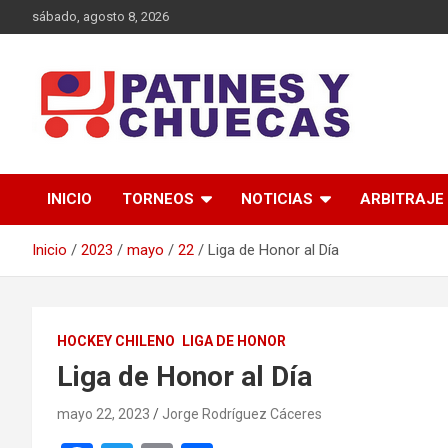
Saltar
sábado, agosto 8, 2026
al
contenido
Memoria y Actualidad del Hockey-Patín Nacional e Internaciona
Patines y Chuecas
INICIO
TORNEOS
NOTICIAS
ARBITRAJE
Inicio
2023
mayo
22
Liga de Honor al Día
HOCKEY CHILENO
LIGA DE HONOR
Liga de Honor al Día
mayo 22, 2023
Jorge Rodríguez Cáceres