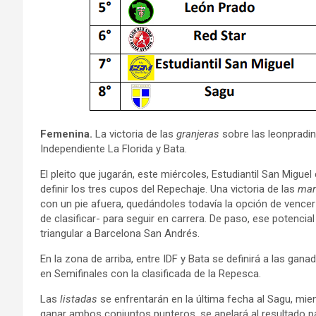
Femenina.
La victoria de las
granjeras
sobre las leonpradina
Independiente La Florida y Bata.
El pleito que jugarán, este miércoles, Estudiantil San Migu
definir los tres cupos del Repechaje. Una victoria de las
mar
con un pie afuera, quedándoles todavía la opción de vencer 
de clasificar- para seguir en carrera. De paso, ese potencial
triangular a Barcelona San Andrés.
En la zona de arriba, entre IDF y Bata se definirá a las gan
en Semifinales con la clasificada de la Repesca.
Las
listadas
se enfrentarán en la última fecha al Sagu, mie
ganar ambos conjuntos punteros, se apelará al resultado part