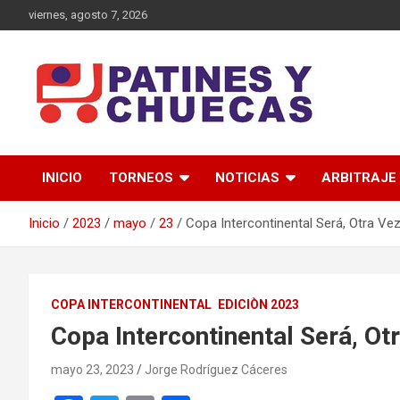
Saltar
viernes, agosto 7, 2026
al
contenido
Memoria y Actualidad del Hockey-Patín Nacional e Internaciona
Patines y Chuecas
INICIO
TORNEOS
NOTICIAS
ARBITRAJE
Inicio
2023
mayo
23
Copa Intercontinental Será, Otra Ve
COPA INTERCONTINENTAL
EDICIÒN 2023
Copa Intercontinental Será, Ot
mayo 23, 2023
Jorge Rodríguez Cáceres