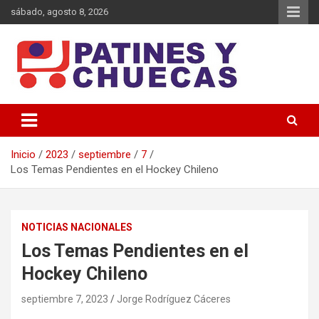
Saltar
sábado, agosto 8, 2026
al
contenido
Memoria y Actualidad del Hockey-Patín Nacional e Internacional
Patines y Chuecas
Inicio
2023
septiembre
7
Los Temas Pendientes en el Hockey Chileno
NOTICIAS NACIONALES
Los Temas Pendientes en el
Hockey Chileno
septiembre 7, 2023
Jorge Rodríguez Cáceres