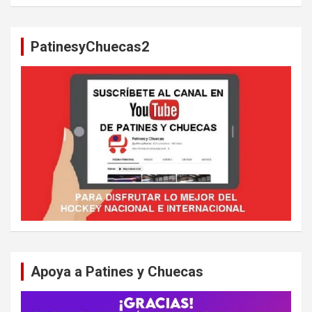
s
c
a
PatinesyChuecas2
r
Apoya a Patines y Chuecas