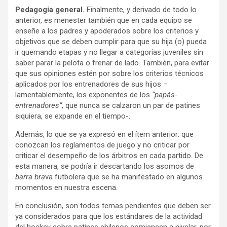
Pedagogía general.
Finalmente, y derivado de todo lo
anterior, es menester también que en cada equipo se
enseñe a los padres y apoderados sobre los criterios y
objetivos que se deben cumplir para que su hija (o) pueda
ir quemando etapas y no llegar a categorías juveniles sin
saber parar la pelota o frenar de lado. También, para evitar
que sus opiniones estén por sobre los criterios técnicos
aplicados por los entrenadores de sus hijos –
lamentablemente, los exponentes de los
“papás-
entrenadores”
, que nunca se calzaron un par de patines
siquiera, se expande en el tiempo-.
Además, lo que se ya expresó en el ítem anterior: que
conozcan los reglamentos de juego y no criticar por
criticar el desempeño de los árbitros en cada partido. De
esta manera, se podría ir descartando los asomos de
barra bra
va futbolera que se ha manifestado en algunos
momentos en nuestra escena.
En conclusión, son todos temas pendientes que deben ser
ya considerados para que los estándares de la actividad
del hockey sobre patines chilenos comiencen a nivelar, por