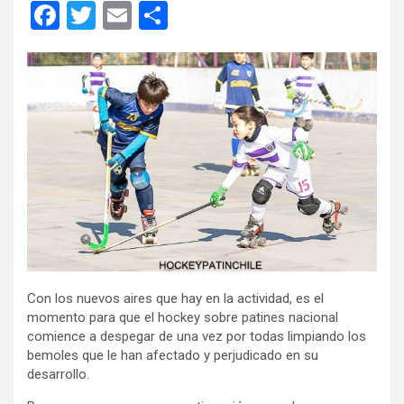
F
T
E
C
a
wi
m
o
ce
tt
ail
m
b
er
p
o
ar
o
tir
k
Con los nuevos aires que hay en la actividad, es el
momento para que el hockey sobre patines nacional
comience a despegar de una vez por todas limpiando los
bemoles que le han afectado y perjudicado en su
desarrollo.