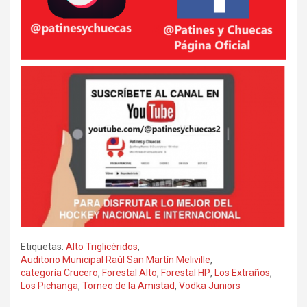
Etiquetas:
Alto Triglicéridos
,
Auditorio Municipal Raúl San Martín Meliville
,
categoría Crucero
,
Forestal Alto
,
Forestal HP
,
Los Extraños
,
Los Pichanga
,
Torneo de la Amistad
,
Vodka Juniors