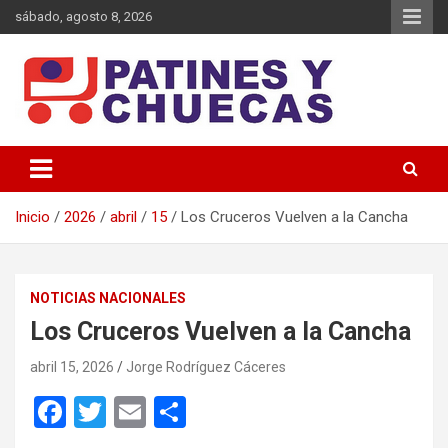
Saltar
sábado, agosto 8, 2026
al
contenido
Memoria y Actualidad del Hockey-Patín Nacional e Internacional
Patines y Chuecas
Inicio
2026
abril
15
Los Cruceros Vuelven a la Cancha
NOTICIAS NACIONALES
Los Cruceros Vuelven a la Cancha
abril 15, 2026
Jorge Rodríguez Cáceres
F
T
E
C
a
wi
m
o