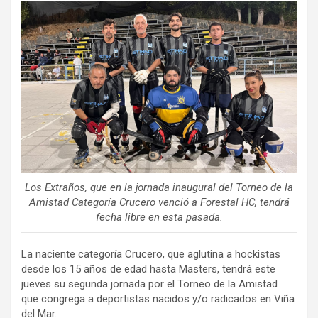
ce
tt
ail
m
b
er
p
o
ar
o
tir
k
Los Extraños, que en la jornada inaugural del Torneo de la
Amistad Categoría Crucero venció a Forestal HC, tendrá
fecha libre en esta pasada.
La naciente categoría Crucero, que aglutina a hockistas
desde los 15 años de edad hasta Masters, tendrá este
jueves su segunda jornada por el Torneo de la Amistad
que congrega a deportistas nacidos y/o radicados en Viña
del Mar.