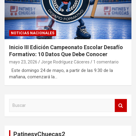
NOTICIAS NACIONALES
Inicio III Edición Campeonato Escolar Desafío
Formativo: 10 Datos Que Debe Conocer
mayo 23, 2026
Jorge Rodríguez Cáceres
1 comentario
Este domingo 24 de mayo, a partir de las 9.30 de la
mañana, comenzará la…
B
u
s
c
a
PatinesyChuecas2
r