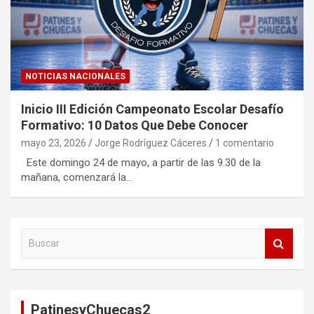
NOTICIAS NACIONALES
Inicio III Edición Campeonato Escolar Desafío
Formativo: 10 Datos Que Debe Conocer
mayo 23, 2026
Jorge Rodríguez Cáceres
1 comentario
Este domingo 24 de mayo, a partir de las 9.30 de la
mañana, comenzará la…
B
u
s
c
a
PatinesyChuecas2
r