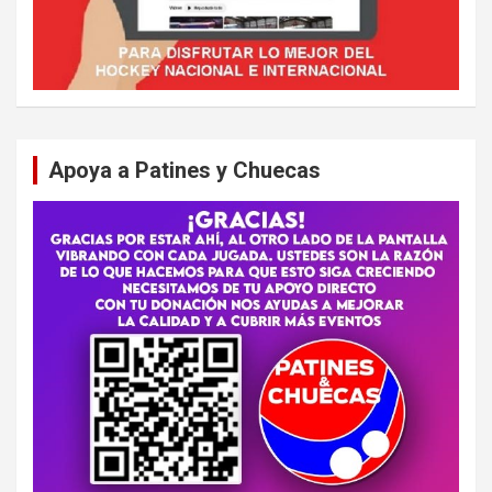
Apoya a Patines y Chuecas