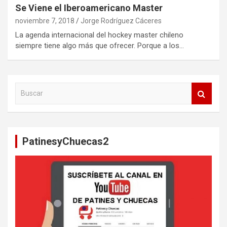
Se Viene el Iberoamericano Master
noviembre 7, 2018
Jorge Rodríguez Cáceres
La agenda internacional del hockey master chileno
siempre tiene algo más que ofrecer. Porque a los…
B
u
s
c
a
PatinesyChuecas2
r