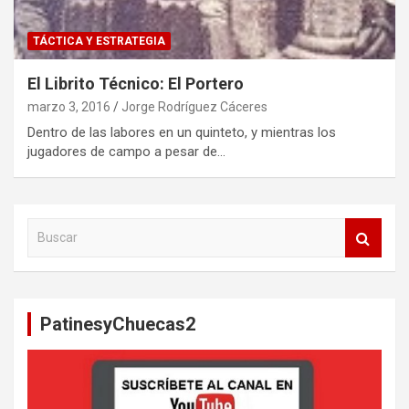
TÁCTICA Y ESTRATEGIA
El Librito Técnico: El Portero
marzo 3, 2016
Jorge Rodríguez Cáceres
Dentro de las labores en un quinteto, y mientras los
jugadores de campo a pesar de…
B
u
s
c
a
PatinesyChuecas2
r