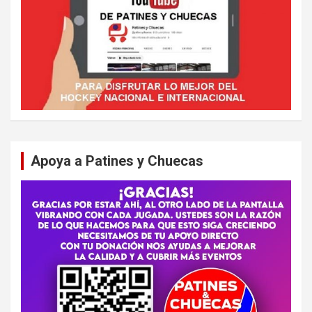
Apoya a Patines y Chuecas