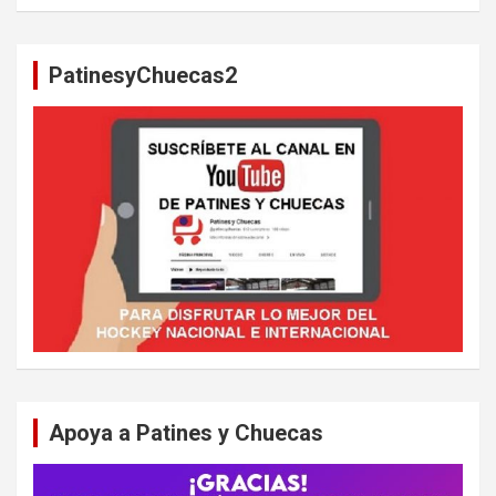
s
c
a
PatinesyChuecas2
r
Apoya a Patines y Chuecas