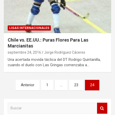
LIGAS INTERNACIONALES
Chile vs. EE.UU.: Puras Flores Para Las
Marcianitas
septiembre 24, 2016
Jorge Rodríguez Cáceres
Una acertada movida táctica del DT Rodrigo Quintanilla,
cuando el duelo con Las Gringas comenzaba a…
Paginación
Anterior
1
…
23
24
de
entradas
B
u