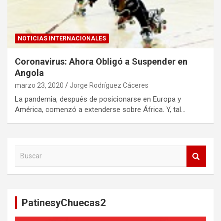
NOTICIAS INTERNACIONALES
Coronavirus: Ahora Obligó a Suspender en
Angola
marzo 23, 2020
Jorge Rodríguez Cáceres
La pandemia, después de posicionarse en Europa y
América, comenzó a extenderse sobre África. Y, tal…
B
u
s
c
a
PatinesyChuecas2
r