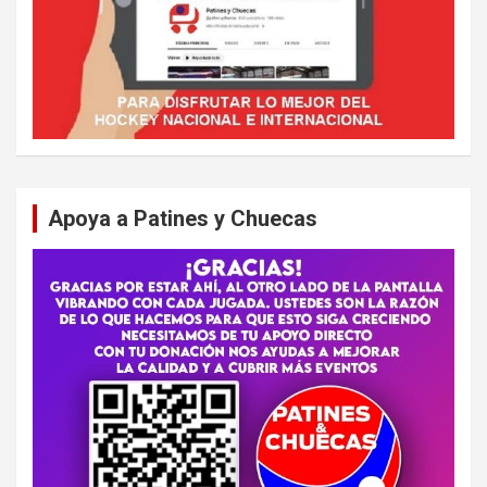
Apoya a Patines y Chuecas