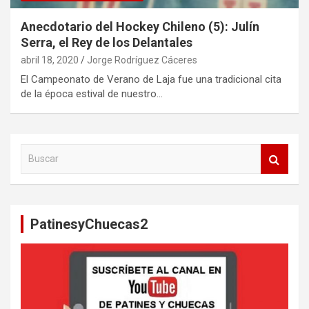
Anecdotario del Hockey Chileno (5): Julín
Serra, el Rey de los Delantales
abril 18, 2020
Jorge Rodríguez Cáceres
El Campeonato de Verano de Laja fue una tradicional cita
de la época estival de nuestro…
B
u
s
c
a
PatinesyChuecas2
r