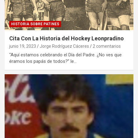
HISTORIA SOBRE PATINES
Cita Con La Historia del Hockey Leonpradino
junio 19, 2023
Jorge Rodríguez Cáceres
2 comentarios
“Aquí estamos celebrando el Día del Padre. ¿No ves que
éramos los papás de todos?” le…