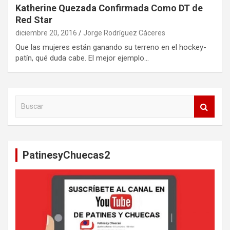
Katherine Quezada Confirmada Como DT de
Red Star
diciembre 20, 2016
Jorge Rodríguez Cáceres
Que las mujeres están ganando su terreno en el hockey-
patín, qué duda cabe. El mejor ejemplo…
B
u
s
c
a
PatinesyChuecas2
r