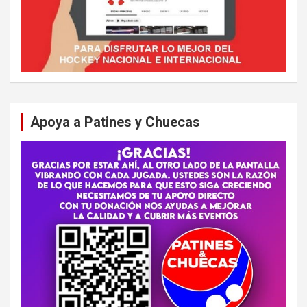
Apoya a Patines y Chuecas