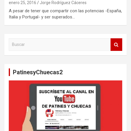
enero 25, 2016
Jorge Rodríguez Cáceres
A pesar de tener que compartir con las potencias -España,
Italia y Portugal- y ser superados…
B
u
s
c
a
PatinesyChuecas2
r