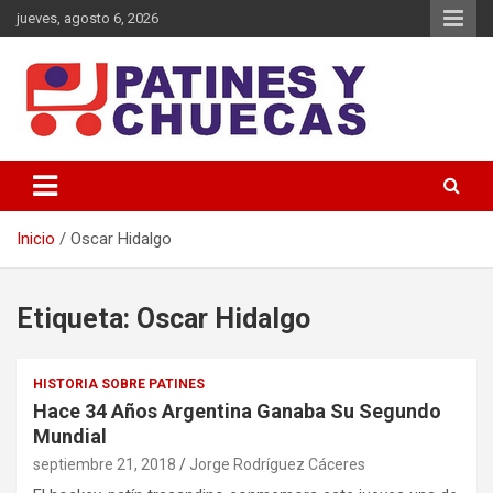
Saltar
jueves, agosto 6, 2026
al
contenido
Memoria y Actualidad del Hockey-Patín Nacional e Internacional
Patines y Chuecas
Inicio
Oscar Hidalgo
Etiqueta:
Oscar Hidalgo
HISTORIA SOBRE PATINES
Hace 34 Años Argentina Ganaba Su Segundo
Mundial
septiembre 21, 2018
Jorge Rodríguez Cáceres