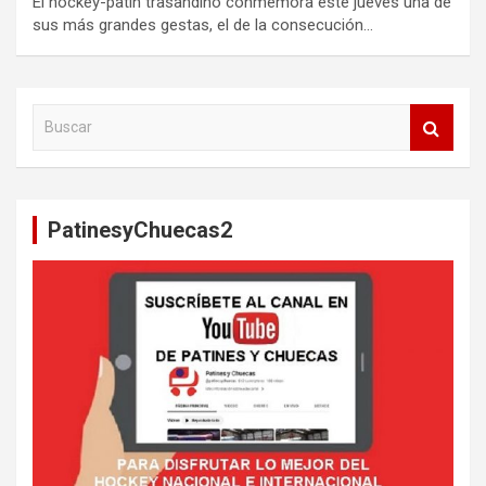
El hockey-patín trasandino conmemora este jueves una de
sus más grandes gestas, el de la consecución…
B
u
s
c
a
PatinesyChuecas2
r