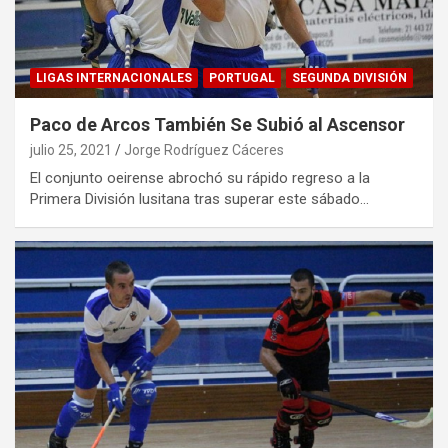
LIGAS INTERNACIONALES
PORTUGAL
SEGUNDA DIVISIÓN
Paco de Arcos También Se Subió al Ascensor
julio 25, 2021
Jorge Rodríguez Cáceres
El conjunto oeirense abrochó su rápido regreso a la
Primera División lusitana tras superar este sábado…