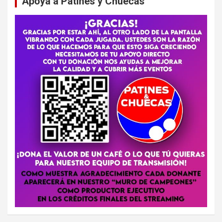
Apoya a Patines y Chuecas