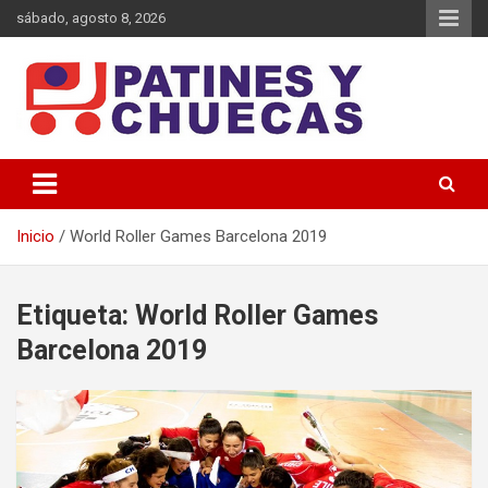
Saltar
sábado, agosto 8, 2026
al
contenido
Memoria y Actualidad del Hockey-Patín Nacional e Internacional
Patines y Chuecas
Inicio
World Roller Games Barcelona 2019
Etiqueta:
World Roller Games
Barcelona 2019