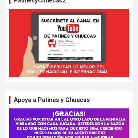
PatinesyChuecas2
r
Apoya a Patines y Chuecas