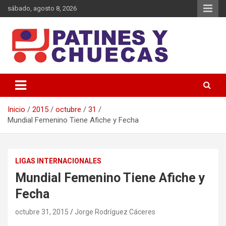
Saltar
sábado, agosto 8, 2026
al
contenido
Memoria y Actualidad del Hockey-Patín Nacional e Internacional
Patines y Chuecas
Inicio
2015
octubre
31
Mundial Femenino Tiene Afiche y Fecha
LIGAS INTERNACIONALES
Mundial Femenino Tiene Afiche y
Fecha
octubre 31, 2015
Jorge Rodríguez Cáceres