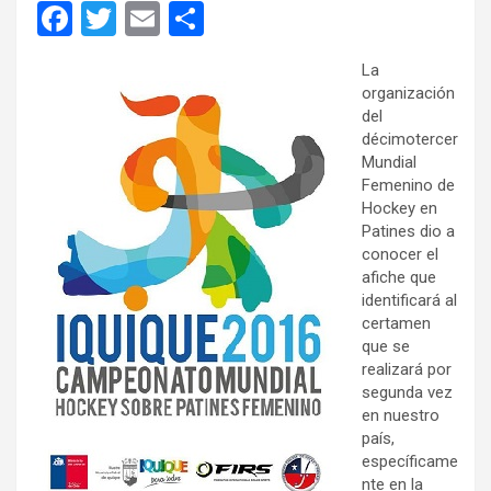
F
T
E
C
a
wi
m
o
La
ce
tt
ail
m
organización
b
er
p
del
décimotercer
o
ar
Mundial
o
tir
Femenino de
Hockey en
k
Patines dio a
conocer el
afiche que
identificará al
certamen
que se
realizará por
segunda vez
en nuestro
país,
específicame
nte en la