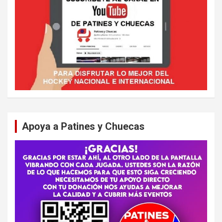
Apoya a Patines y Chuecas