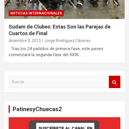
NOTICIAS INTERNACIONALES
Sudam de Clubes: Estas Son las Parejas de
Cuartos de Final
diciembre 3, 2015
Jorge Rodríguez Cáceres
Tras los 24 partidos de primera fase, este jueves
comenzará la segunda fase del XXIX…
B
u
s
c
a
PatinesyChuecas2
r