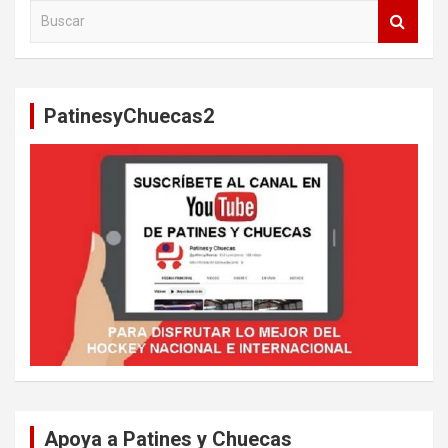
B
u
s
c
a
PatinesyChuecas2
r
Apoya a Patines y Chuecas