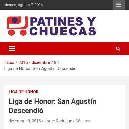
Saltar
viernes, agosto 7, 2026
al
contenido
Memoria y Actualidad del Hockey-Patín Nacional e Internacional
Patines y Chuecas
Inicio
2015
diciembre
8
Liga de Honor: San Agustín Descendió
LIGA DE HONOR
Liga de Honor: San Agustín
Descendió
diciembre 8, 2015
Jorge Rodríguez Cáceres