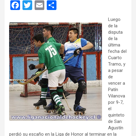
F
T
E
C
a
wi
m
o
Luego
ce
tt
ail
m
de la
b
er
p
disputa
de la
o
ar
última
o
tir
fecha del
Cuarto
k
Tramo, y
a pesar
de
vencer a
Patín
Vilanova
por 9-7,
el
quinteto
de San
Agustín
perdió su escaño en la Liga de Honor al terminar en la