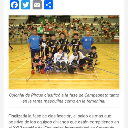
F
T
E
C
a
wi
m
o
ce
tt
ail
m
b
er
p
o
ar
o
tir
k
Colonial de Pirque clasificó a la fase de Campeonato tanto
en la rama masculina como en la femenina.
Finalizada la fase de clasificación, el saldo es más que
positivo de los equipos chilenos que están compitiendo en
el XXVI versión del Encuentro Internacional en Categoría