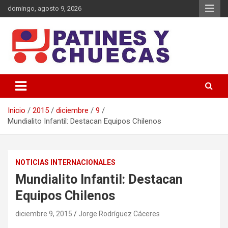
Saltar
domingo, agosto 9, 2026
al
contenido
Memoria y Actualidad del Hockey-Patín Nacional e Internacional
Patines y Chuecas
Inicio
2015
diciembre
9
Mundialito Infantil: Destacan Equipos Chilenos
NOTICIAS INTERNACIONALES
Mundialito Infantil: Destacan
Equipos Chilenos
diciembre 9, 2015
Jorge Rodríguez Cáceres