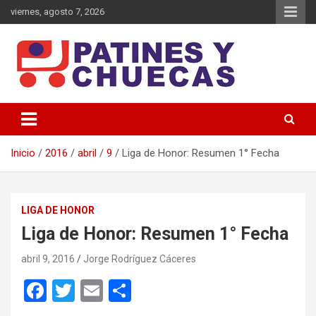
Saltar
viernes, agosto 7, 2026
al
contenido
Memoria y Actualidad del Hockey-Patín Nacional e Internacional
Patines y Chuecas
Inicio
2016
abril
9
Liga de Honor: Resumen 1° Fecha
LIGA DE HONOR
Liga de Honor: Resumen 1° Fecha
abril 9, 2016
Jorge Rodríguez Cáceres
F
T
E
C
a
wi
m
o