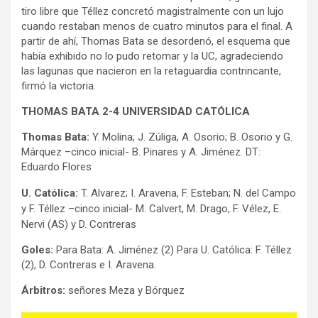
tiro libre que Téllez concretó magistralmente con un lujo
cuando restaban menos de cuatro minutos para el final. A
partir de ahí, Thomas Bata se desordenó, el esquema que
había exhibido no lo pudo retomar y la UC, agradeciendo
las lagunas que nacieron en la retaguardia contrincante,
firmó la victoria.
THOMAS BATA 2-4 UNIVERSIDAD CATÓLICA
Thomas Bata:
Y. Molina; J. Zúliga, A. Osorio; B. Osorio y G.
Márquez –cinco inicial- B. Pinares y A. Jiménez. DT:
Eduardo Flores
U. Católica:
T. Alvarez; I. Aravena, F. Esteban; N. del Campo
y F. Téllez –cinco inicial- M. Calvert, M. Drago, F. Vélez, E.
Nervi (AS) y D. Contreras
Goles:
Para Bata: A. Jiménez (2) Para U. Católica: F. Téllez
(2), D. Contreras e I. Aravena.
Árbitros:
señores Meza y Bórquez