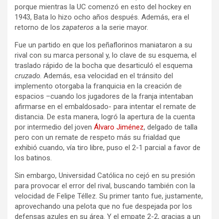
porque mientras la UC comenzó en esto del hockey en
1943, Bata lo hizo ocho años después. Además, era el
retorno de los
zapateros
a la serie mayor.
Fue un partido en que los peñaflorinos maniataron a su
rival con su marca personal y, lo clave de su esquema, el
traslado rápido de la bocha que desarticuló el esquema
cruzado
. Además, esa velocidad en el tránsito del
implemento otorgaba la franquicia en la creación de
espacios –cuando los jugadores de la franja intentaban
afirmarse en el embaldosado- para intentar el remate de
distancia. De esta manera, logró la apertura de la cuenta
por intermedio del joven
Álvaro Jiménez
, delgado de talla
pero con un remate de respeto más su frialdad que
exhibió cuando, vía tiro libre, puso el 2-1 parcial a favor de
los batinos.
Sin embargo, Universidad Católica no cejó en su presión
para provocar el error del rival, buscando también con la
velocidad de Felipe Téllez. Su primer tanto fue, justamente,
aprovechando una pelota que no fue despejada por los
defensas azules en su área. Y el empate 2-2, gracias a un