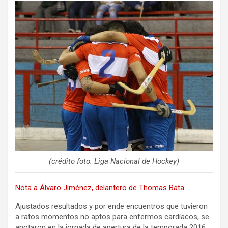
ce
tt
ail
m
b
er
p
o
ar
o
tir
k
(crédito foto: Liga Nacional de Hockey)
Nota a Álvaro Jiménez, delantero de Thomas Bata
Ajustados resultados y por ende encuentros que tuvieron
a ratos momentos no aptos para enfermos cardíacos, se
anotaron en la jornada de apertura de la temporada 2016