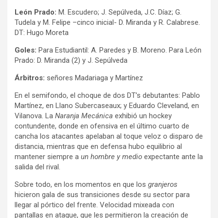
León Prado:
M. Escudero; J. Sepúlveda, J.C. Díaz; G.
Tudela y M. Felipe –cinco inicial- D. Miranda y R. Calabrese.
DT: Hugo Moreta
Goles:
Para Estudiantil: A. Paredes y B. Moreno. Para León
Prado: D. Miranda (2) y J. Sepúlveda
Árbitros:
señores Madariaga y Martínez
En el semifondo, el choque de dos DT’s debutantes: Pablo
Martínez, en Llano Subercaseaux; y Eduardo Cleveland, en
Vilanova. La
Naranja Mecánica
exhibió un hockey
contundente, donde en ofensiva en el último cuarto de
cancha los atacantes apelaban al toque veloz o disparo de
distancia, mientras que en defensa hubo equilibrio al
mantener siempre a
un hombre y medio
expectante ante la
salida del rival.
Sobre todo, en los momentos en que los
granjeros
hicieron gala de sus transiciones desde su sector para
llegar al pórtico del frente. Velocidad mixeada con
pantallas en ataque, que les permitieron la creación de