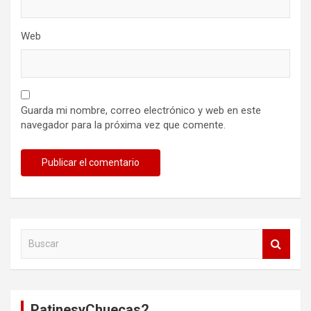
Web
Guarda mi nombre, correo electrónico y web en este
navegador para la próxima vez que comente.
B
u
s
c
a
PatinesyChuecas2
r