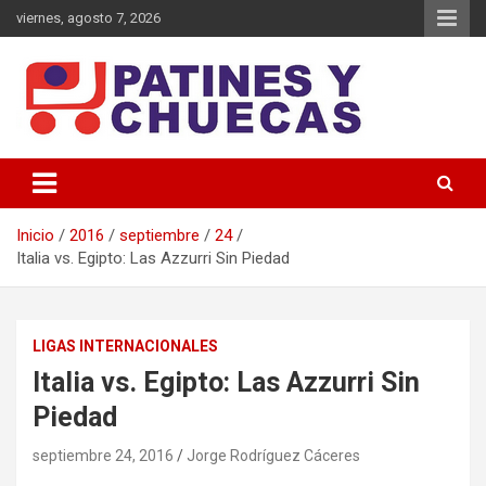
Saltar
viernes, agosto 7, 2026
al
contenido
Memoria y Actualidad del Hockey-Patín Nacional e Internacional
Patines y Chuecas
Inicio
2016
septiembre
24
Italia vs. Egipto: Las Azzurri Sin Piedad
LIGAS INTERNACIONALES
Italia vs. Egipto: Las Azzurri Sin
Piedad
septiembre 24, 2016
Jorge Rodríguez Cáceres