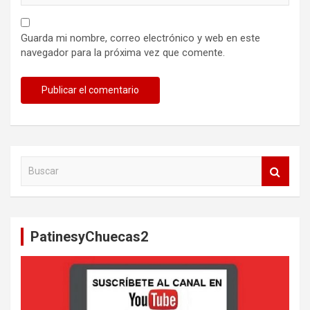
Guarda mi nombre, correo electrónico y web en este
navegador para la próxima vez que comente.
B
u
s
c
a
PatinesyChuecas2
r