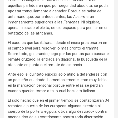
El cotejo inaugural del XIII Mundial Femenino era de
aquellos partidos en que, por seguridad absoluta, se podía
apostar tranquilamente a ganador. Porque se sabía de
antemano que, por antecedentes, las
Azzurri
eran
inmensamente superiores a las
Faraonas
. Ni siquiera,
apenas iniciado el pleito, se dio espacio para pensar en un
batatazo de las africanas.
El caso es que las italianas desde el inicio presionaron en
el campo rival para resolver lo más pronto el trámite.
Sobre todo, generando juego por las puntas para buscar el
remate cruzado, la entrada en diagonal, la búsqueda de la
atacante en punta o el remate de distancia.
Ante eso, el quinteto egipcio sólo atinó a defenderse con
un pequeño cuadrado. Lamentablemente, eran muy febles
en la marcación personal porque entre ellas se perdían
cuando querían tomar a tal o cual hockista italiana.
El sólo hecho que en el primer tiempo se contabilizaran 34
remates a puerta de las europeas-algunas directos al
cuerpo de la portero egipcia, otros algo desviado- contra
apenas dos de su contrincante ahorra toda disertación.