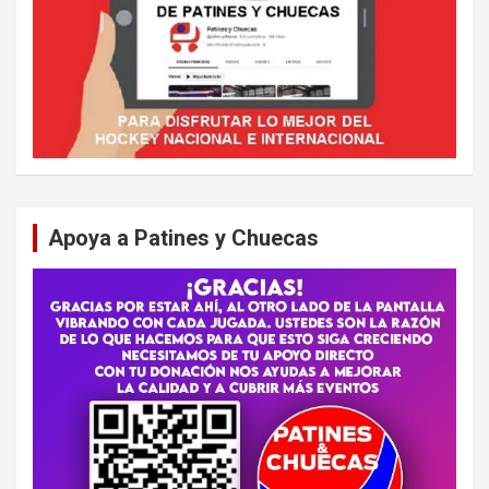
Apoya a Patines y Chuecas