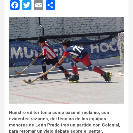
F
T
E
C
a
wi
m
o
ce
tt
ail
m
b
er
p
o
ar
o
tir
k
Nuestro editor toma como base el reclamo, con
evidentes razones, del técnico de los equipos
menores de León Prado tras un partido con Colonial,
para retomar un viejo debate sobre el sentar,