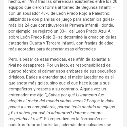
hecho, en 1983 tras las diferencias existentes entre los 20
equipos que dieron forma al torneo de Segunda Infantil –
con un abusador 43-0 de León Prado Rojo a Palestino,
utilizándose dos planillas de juego para anotar los goles-
más los 24 que constituyeron la Primera Infantil –donde,
por ejemplo, se registró un 33-1 del León Prado Azul A
sobre León Prado Rojo B- se determinó la creación de las
categorías Cuarta y Tercera Infantil, con franjas de edad
más acotadas para descartar esas diferencias.
Pero, a pesar de esas medidas, ese afán de aplastar al
rival no desaparece. Por un lado, es responsabilidad del
cuerpo técnico el calmar esos embates de sus pequeños
dirigidos. Darles a entender que el mejor jugador no es el
que anota más goles, sino que el que hace jugar a sus
compañeros y respeta a su contrario. Alguna vez un
entrenador me dijo
“¿Sabes por qué Livramento fue
elegido el mejor del mundo varias veces? Porque le daba
pases a sus compañeros, porque tenía sentido de equipo.
¿Y tú sabes por qué lo admiraron? Porque siempre
respetaba al rival”
. Es imperativo en la formación de
nuestros futuros hockistas, además de inculcarles ese