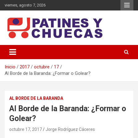
Saltar
viernes, agosto 7, 2026
al
contenido
Memoria y Actualidad del Hockey-Patín Nacional e Internacional
Patines y Chuecas
Inicio
2017
octubre
17
Al Borde de la Baranda: ¿Formar o Golear?
AL BORDE DE LA BARANDA
Al Borde de la Baranda: ¿Formar o
Golear?
octubre 17, 2017
Jorge Rodríguez Cáceres