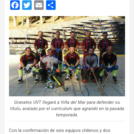
F
T
E
C
a
wi
m
o
ce
tt
ail
m
b
er
p
o
ar
o
tir
k
Granates UVT llegará a Viña del Mar para defender su
título, avalado por el currículum que agrandó en la pasada
temporada.
Con la confirmación de seis equipos chilenos y dos