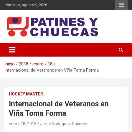
Saltar
domingo, agosto 9, 2026
al
contenido
Memoria y Actualidad del Hockey-Patín Nacional e Internacional
Patines y Chuecas
Inicio
2018
enero
18
Internacional de Veteranos en Viña Toma Forma
HOCKEY MASTER
Internacional de Veteranos en
Viña Toma Forma
enero 18, 2018
Jorge Rodríguez Cáceres