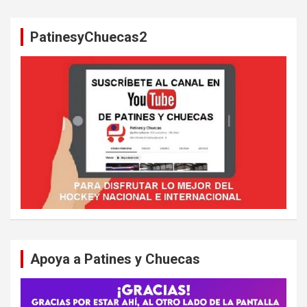
c
a
PatinesyChuecas2
r
Apoya a Patines y Chuecas