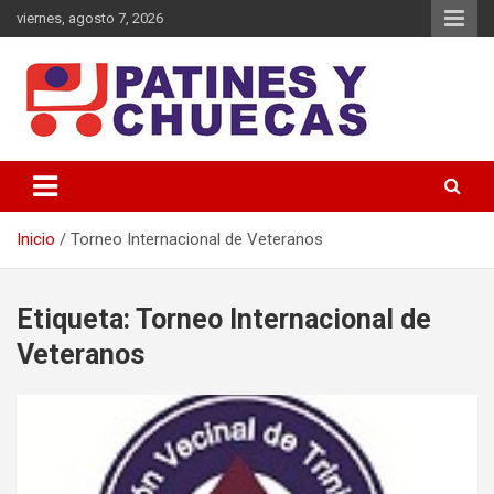
Saltar
viernes, agosto 7, 2026
al
contenido
Memoria y Actualidad del Hockey-Patín Nacional e Internacional
Patines y Chuecas
Inicio
Torneo Internacional de Veteranos
Etiqueta:
Torneo Internacional de
Veteranos