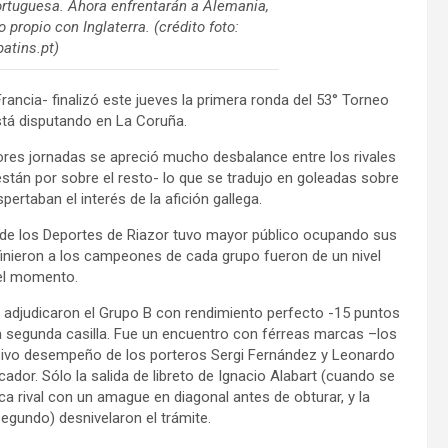
rtuguesa. Ahora enfrentarán a Alemania,
 propio con Inglaterra. (crédito foto:
atins.pt)
Francia- finalizó este jueves la primera ronda del 53° Torneo
tá disputando en La Coruña.
iores jornadas se apreció mucho desbalance entre los rivales
stán por sobre el resto- lo que se tradujo en goleadas sobre
ertaban el interés de la afición gallega.
o de los Deportes de Riazor tuvo mayor público ocupando sus
finieron a los campeones de cada grupo fueron de un nivel
 el momento.
e adjudicaron el Grupo B con rendimiento perfecto -15 puntos
la segunda casilla. Fue un encuentro con férreas marcas –los
isivo desempeño de los porteros Sergi Fernández y Leonardo
dor. Sólo la salida de libreto de Ignacio Alabart (cuando se
ca rival con un amague en diagonal antes de obturar, y la
segundo) desnivelaron el trámite.