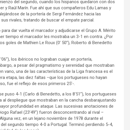
 comienzo del segundo, cuando los hispanos quedaron con dos
er y Raúl Marín. Fue ahí que sus compañeros Edu Lamas y
ejándose de la portería de Sergi Fernández hacia las
sus rivales, tratando de buscar el empate parcial.
para dar vuelta el marcador y adjudicarse el Grupo A. Mérito
rimer tiempo el marcador les mostraba un 3-1 en contra. ¿Por
os goles de Mathien Le Roux (0’ 50”), Roberto di Benedetto
6”), los ibéricos no lograban cuajar en portería,
 embargo, a pesar del pragmatismo y serenidad que mostraban
 vano, una de las características de la Liga francesa es el
era etapa, las diez faltas –que los portugueses no hayan
so, fue el reflejo de esos primeros 25’-.
e puso 4-1 (Carlo di Benedetto, a los 8’51”), los portugueses
taba al despliegue que mostraban en la cancha desbarajustando
ayor profundidad en ataque. Las sucesivas anotaciones de
Diogo Rafael (23’49”) fueron desconcentrando al rival –
Alguna vez, en un lejano noviembre de 1978 durante el
io del segundo tiempo 4-0 a Portugal. Terminó perdiendo 5-4,