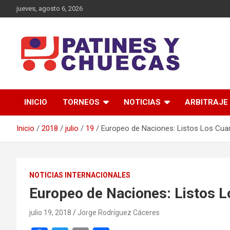
Saltar
jueves, agosto 6, 2026
al
contenido
Memoria y Actualidad del Hockey-Patín Nacional e Internaciona
Patines y Chuecas
INICIO
TORNEOS
NOTICIAS
ARBITRAJE
Inicio
2018
julio
19
Europeo de Naciones: Listos Los Cuar
NOTICIAS INTERNACIONALES
Europeo de Naciones: Listos L
julio 19, 2018
Jorge Rodríguez Cáceres