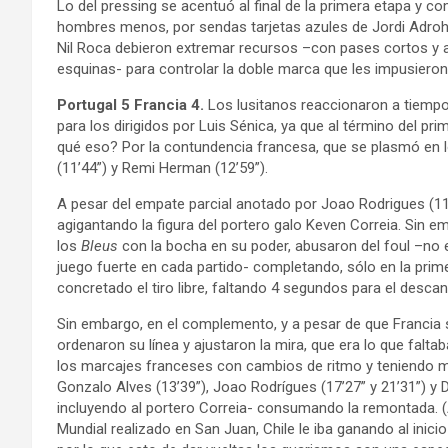
Lo del pressing se acentuó al final de la primera etapa y
hombres menos, por sendas tarjetas azules de Jordi Adroh
Nil Roca debieron extremar recursos –con pases cortos y al
esquinas- para controlar la doble marca que les impusieron 
Portugal 5 Francia 4.
Los lusitanos reaccionaron a tiempo 
para los dirigidos por Luis Sénica, ya que al término del p
qué eso? Por la contundencia francesa, que se plasmó en l
(11’44”) y Remi Herman (12’59”).
A pesar del empate parcial anotado por Joao Rodrigues (11’0
agigantando la figura del portero galo Keven Correia. Sin
los
Bleus
con la bocha en su poder, abusaron del foul –no en
juego fuerte en cada partido- completando, sólo en la prim
concretado el tiro libre, faltando 4 segundos para el descan
Sin embargo, en el complemento, y a pesar de que Francia s
ordenaron su línea y ajustaron la mira, que era lo que fal
los marcajes franceses con cambios de ritmo y teniendo m
Gonzalo Alves (13’39”), Joao Rodrígues (17’27” y 21’31”) y 
incluyendo al portero Correia- consumando la remontada. (
Mundial realizado en San Juan, Chile le iba ganando al inic