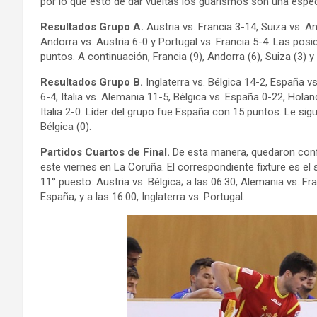
por lo que esto de dar vueltas los guarismos son una especi
Resultados Grupo A.
Austria vs. Francia 3-14, Suiza vs. An
Andorra vs. Austria 6-0 y Portugal vs. Francia 5-4. Las pos
puntos. A continuación, Francia (9), Andorra (6), Suiza (3) y 
Resultados Grupo B.
Inglaterra vs. Bélgica 14-2, España vs
6-4, Italia vs. Alemania 11-5, Bélgica vs. España 0-22, Holan
Italia 2-0. Líder del grupo fue España con 15 puntos. Le sigue
Bélgica (0).
Partidos Cuartos de Final.
De esta manera, quedaron confo
este viernes en La Coruña. El correspondiente fixture es el s
11° puesto: Austria vs. Bélgica; a las 06.30, Alemania vs. Fran
España; y a las 16.00, Inglaterra vs. Portugal.