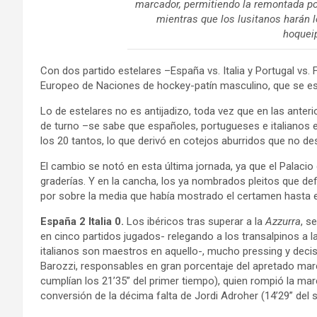
marcador, permitiendo la remontada po
mientras que los lusitanos harán lo
hoqueip
Con dos partido estelares –España vs. Italia y Portugal vs. 
Europeo de Naciones de hockey-patín masculino, que se es
Lo de estelares no es antijadizo, toda vez que en las anter
de turno –se sabe que españoles, portugueses e italianos e
los 20 tantos, lo que derivó en cotejos aburridos que no desp
El cambio se notó en esta última jornada, ya que el Palaci
graderías. Y en la cancha, los ya nombrados pleitos que de
por sobre la media que había mostrado el certamen hasta
España 2 Italia 0.
Los ibéricos tras superar a la
Azzurra
, s
en cinco partidos jugados- relegando a los transalpinos a 
italianos son maestros en aquello-, mucho pressing y dec
Barozzi, responsables en gran porcentaje del apretado marca
cumplían los 21’35” del primer tiempo), quien rompió la mar
conversión de la décima falta de Jordi Adroher (14’29” del 