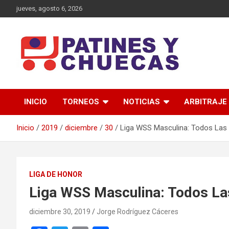
Saltar
jueves, agosto 6, 2026
al
contenido
Memoria y Actualidad del Hockey-Patín Nacional e Internaciona
Patines y Chuecas
INICIO
TORNEOS
NOTICIAS
ARBITRAJE
Inicio
2019
diciembre
30
Liga WSS Masculina: Todos La
LIGA DE HONOR
Liga WSS Masculina: Todos L
diciembre 30, 2019
Jorge Rodríguez Cáceres