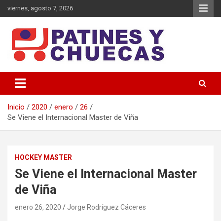
Saltar
viernes, agosto 7, 2026
al
contenido
Memoria y Actualidad del Hockey-Patín Nacional e Internacional
Patines y Chuecas
Inicio
2020
enero
26
Se Viene el Internacional Master de Viña
HOCKEY MASTER
Se Viene el Internacional Master
de Viña
enero 26, 2020
Jorge Rodríguez Cáceres