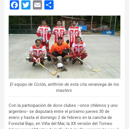
F
T
E
C
a
wi
m
o
ce
tt
ail
m
b
er
p
o
ar
o
tir
k
El equipo de Ciclón, anfitrión de esta cita veraniega de los
masters.
Con la participación de doce clubes –once chilenos y uno
argentino- se disputará entre el próximo jueves 30 de
enero y hasta el domingo 2 de febrero en la cancha de
Forestal Bajo, en Viña del Mar, la XX versión del Torneo