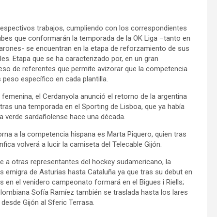
espectivos trabajos, cumpliendo con los correspondientes
lubes que conformarán la temporada de la OK Liga –tanto en
ones- se encuentran en la etapa de reforzamiento de sus
les. Etapa que se ha caracterizado por, en un gran
reso de referentes que permite avizorar que la competencia
 peso específico en cada plantilla.
femenina, el Cerdanyola anunció el retorno de la argentina
 tras una temporada en el Sporting de Lisboa, que ya había
ta verde sardañolense hace una década.
orna a la competencia hispana es Marta Piquero, quien tras
nfica volverá a lucir la camiseta del Telecable Gijón.
ne a otras representantes del hockey sudamericano, la
es emigra de Asturias hasta Cataluña ya que tras su debut en
 en el venidero campeonato formará en el Bigues i Riells;
olombiana Sofía Ramíez también se traslada hasta los lares
 desde Gijón al Sferic Terrasa.