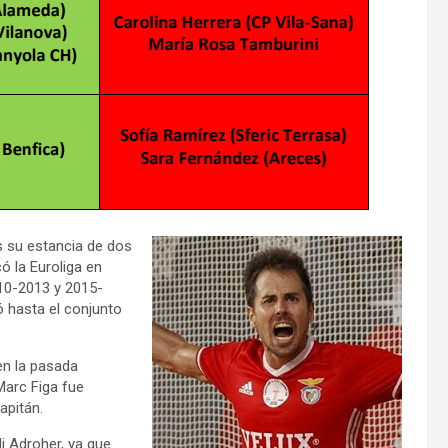
s su estancia de dos
ó la Euroliga en
010-2013 y 2015-
bó hasta el conjunto
en la pasada
Marc Figa fue
apitán.
di Adroher, ya que