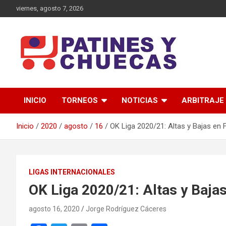
Saltar
viernes, agosto 7, 2026
al
contenido
Memoria y Actualidad del Hockey-Patín Nacional e Internaciona
Patines y Chuecas
INICIO
TORNEOS
NOTICIAS
ARBITRAJE
Inicio
2020
agosto
16
OK Liga 2020/21: Altas y Bajas en
LIGAS INTERNACIONALES
OK Liga 2020/21: Altas y Baja
agosto 16, 2020
Jorge Rodríguez Cáceres