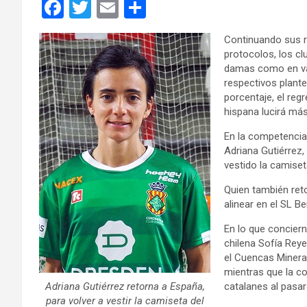
F
T
E
C
a
wi
m
o
Continuando sus r
ce
tt
ail
m
protocolos, los c
b
er
p
damas como en var
respectivos plante
o
ar
porcentaje, el reg
o
tir
hispana lucirá más
k
En la competencia 
Adriana Gutiérrez,
vestido la camise
Quien también ret
alinear en el SL Be
En lo que concier
chilena Sofía Rey
el Cuencas Mineras
mientras que la c
Adriana Gutiérrez retorna a España,
catalanes al pasar
para volver a vestir la camiseta del